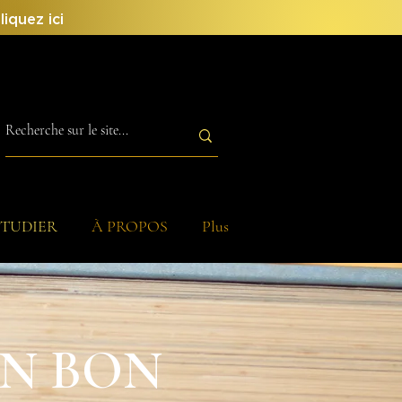
liquez ici
ÉTUDIER
À PROPOS
Plus
N BON