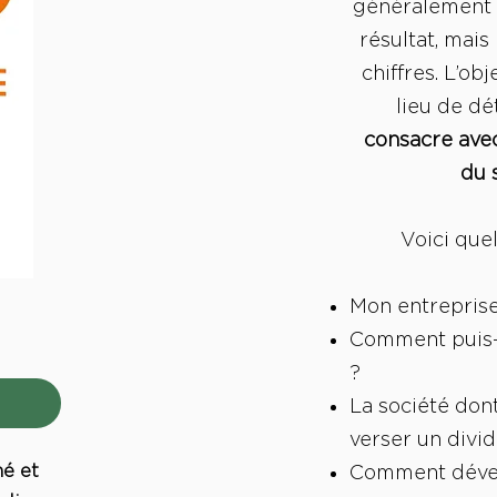
généralement 
résultat, mais
chiffres. L’ob
lieu de dé
consacre ave
du 
Voici que
Mon entreprise
Comment puis-j
?
La société dont
verser un divi
mé et
Comment dévelo