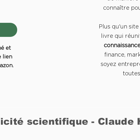
connaître pou
Plus qu'un sit
livre qui réun
connaissance
mé et
finance, mar
 lien
soyez entrepre
azon.
toutes
icité scientifique - Claude