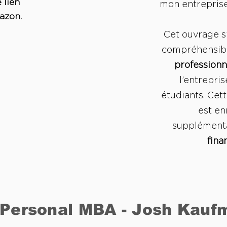
 lien
mon entreprise
azon.
Cet ouvrage s’
compréhensibl
professionn
l’entrepris
étudiants. Cet
est en
supplémenta
fina
 Personal MBA - Josh Kauf