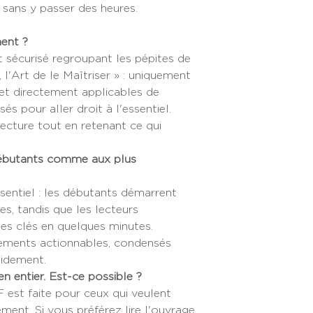
l sans y passer des heures.
ment ?
 sécurisé regroupant les pépites de
l'Art de le Maîtriser » : uniquement
et directement applicables de
és pour aller droit à l'essentiel.
ecture tout en retenant ce qui
débutants comme aux plus
ssentiel : les débutants démarrent
es, tandis que les lecteurs
ées clés en quelques minutes.
ements actionnables, condensés
pidement.
 en entier. Est-ce possible ?
 est faite pour ceux qui veulent
ement. Si vous préférez lire l'ouvrage