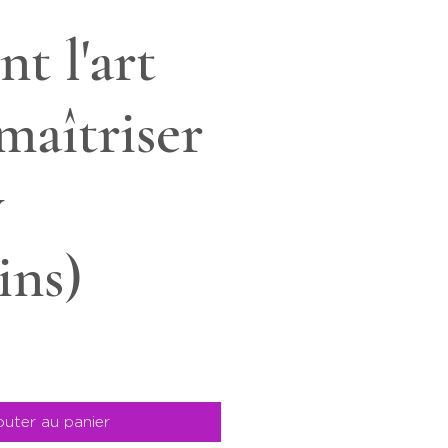
nt l'art
 maîtriser
y
ins)
outer au panier