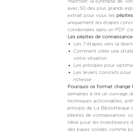
Maîtriser
, la synthèse de Ton
avec 50 des plus grands espr
extrait pour vous les
pépite
uniquement les étapes concr
condensées dans un PDF clair
Les pépites de connaissances
Les 7 étapes vers la liber
Comment créer une straté
votre situation
Les principes pour optimis
Les leviers concrets pou
richesse
Pourquoi ce format change t
semaines à lire un ouvrage 
techniques actionnables, prêt
principe de La Bibliothèque d
pépites de connaissances, vo
Idéal pour les investisseurs
des bases solides comme pou