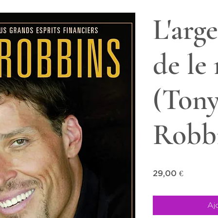
L'arge
de le
(Ton
Robb
Prix
29,00 €
Aj