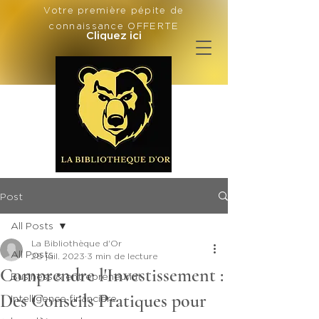
Votre première pépite de
connaissance OFFERTE
Cliquez ici
Post
All Posts
La Bibliothèque d'Or
All Posts
28 juil. 2023
3 min de lecture
Comprendre l'Investissement :
Business & entrepreneuriat
Des Conseils Pratiques pour
Intelligence financière