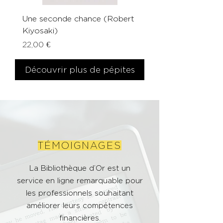
Une seconde chance (Robert
L'investisseur intellige
Kiyosaki)
(Benjamin Graham)
Prix
Prix
22,00 €
39,00 €
Découvrir plus de pépites
TÉMOIGNAGES
La Bibliothèque d’Or est un
service en ligne remarquable pour
les professionnels souhaitant
améliorer leurs compétences
financières.